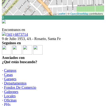
Leaflet
| ©
OpenStreetMap
contributors
0
Encontranos en
(341) 6873714
9 de Julio 1953, 4A - Rosario, Santa Fe
Seguinos en
Asociados con
¿Qué estás buscando?
·
Campos
·
Casas
·
Garages
·
Departamentos
·
Fondos De Comercio
·
Galpones
·
Locales
·
Oficinas
·
PHs