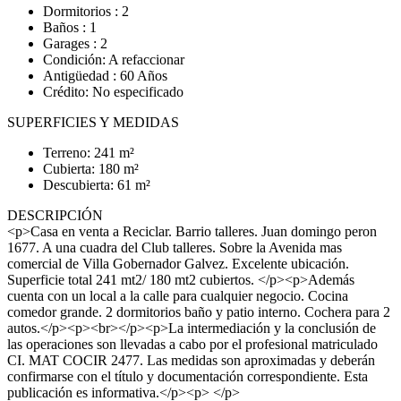
Dormitorios : 2
Baños : 1
Garages : 2
Condición: A refaccionar
Antigüedad : 60 Años
Crédito: No especificado
SUPERFICIES Y MEDIDAS
Terreno: 241 m²
Cubierta: 180 m²
Descubierta: 61 m²
DESCRIPCIÓN
<p>Casa en venta a Reciclar. Barrio talleres. Juan domingo peron
1677. A una cuadra del Club talleres. Sobre la Avenida mas
comercial de Villa Gobernador Galvez. Excelente ubicación.
Superficie total 241 mt2/ 180 mt2 cubiertos. </p><p>Además
cuenta con un local a la calle para cualquier negocio. Cocina
comedor grande. 2 dormitorios baño y patio interno. Cochera para 2
autos.</p><p><br></p><p>La intermediación y la conclusión de
las operaciones son llevadas a cabo por el profesional matriculado
CI. MAT COCIR 2477. Las medidas son aproximadas y deberán
confirmarse con el título y documentación correspondiente. Esta
publicación es informativa.</p><p> </p>