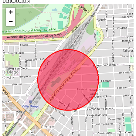
UBICACIÓN
+
−