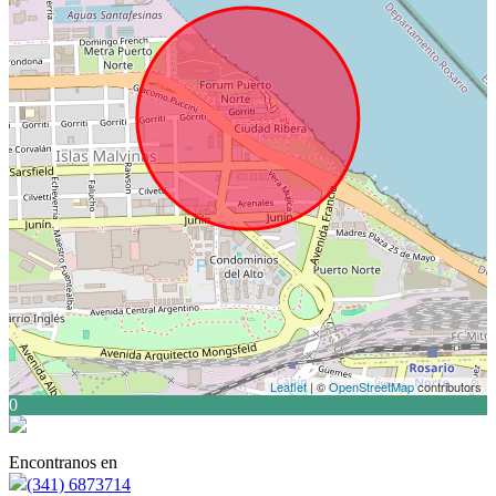
Leaflet
| ©
OpenStreetMap
contributors
0
Encontranos en
(341) 6873714