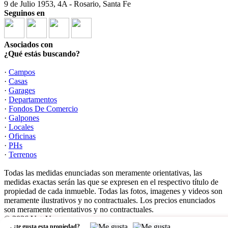
9 de Julio 1953, 4A - Rosario, Santa Fe
Seguinos en
Asociados con
¿Qué estás buscando?
·
Campos
·
Casas
·
Garages
·
Departamentos
·
Fondos De Comercio
·
Galpones
·
Locales
·
Oficinas
·
PHs
·
Terrenos
Todas las medidas enunciadas son meramente orientativas, las
medidas exactas serán las que se expresen en el respectivo título de
propiedad de cada inmueble. Todas las fotos, imagenes y videos son
meramente ilustrativos y no contractuales. Los precios enunciados
son meramente orientativos y no contractuales.
© 2026 V + V.
,
¿te gusta esta propiedad?
Software Inmobiliario - Tokko Broker