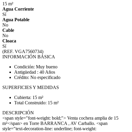
15 m²
Agua Corriente
Sí
Agua Potable
No
Cable
No
Cloaca
Sí
(REF. VGA7560734)
INFORMACIÓN BÁSICA
Condición: Muy bueno
Antigüedad : 40 Años
Crédito: No especificado
SUPERFICIES Y MEDIDAS
Cubierta: 15 m²
Total Construido: 15 m²
DESCRIPCIÓN
<span style="font-weight: bold;"> Venta cochera amplia de 15
m²</span> en Torre BARRANCA , AV Carballo. <span
style="text-decoration-line: underline; font-weight: