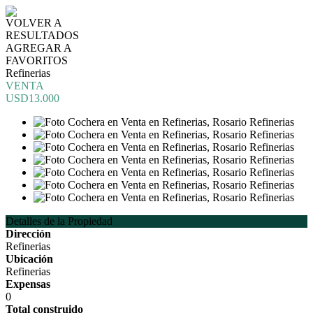
VOLVER A
RESULTADOS
AGREGAR A
FAVORITOS
Refinerias
VENTA
USD13.000
Detalles de la Propiedad
Dirección
Refinerias
Ubicación
Refinerias
Expensas
0
Total construido