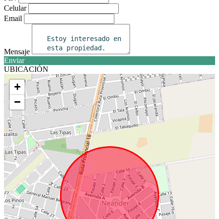
Celular
Email
Mensaje
Enviar
UBICACIÓN
+
−