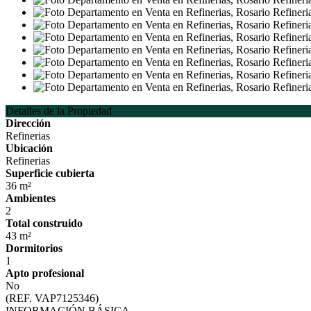
Detalles de la Propiedad
Dirección
Refinerias
Ubicación
Refinerias
Superficie cubierta
36 m²
Ambientes
2
Total construido
43 m²
Dormitorios
1
Apto profesional
No
(REF. VAP7125346)
INFORMACIÓN BÁSICA