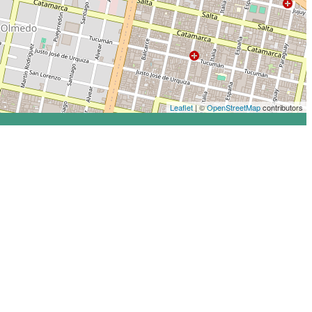
Leaflet
| ©
OpenStreetMap
contributors