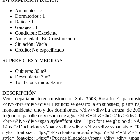
Ambientes : 2
Dormitorios : 1
Baños : 1
Garages : 1
Condición: Excelente
Antigüedad : En Construcción
Situación: Vacía
Crédito: No especificado
SUPERFICIES Y MEDIDAS
Cubierta: 36 m²
Descubierta: 7 m²
Total Construido: 43 m²
DESCRIPCIÓN
Venta departamento en construcción Salta 3503, Rosario. Etapa const
<div><br></div><div>El edificio se desarrolla en subsuelo, planta baj
monoambiente, uno y dos dormitorios. </div><div>La terraza, de 200
fogonero, parrilleros y espejo de agua.</div><div><br></div><div> 
<br></div><div><span style="font-size: 14px; font-weight: bold;"
14px;">Duchadores</span></div><div> </div><div><span style="fon
style="font-size: 14px;">Excelente ubicación</span></div><div><s
style="font-size: 14px;">Puertas blindadas</span></div><div><span