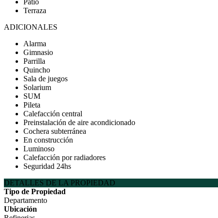
Patio
Terraza
ADICIONALES
Alarma
Gimnasio
Parrilla
Quincho
Sala de juegos
Solarium
SUM
Pileta
Calefacción central
Preinstalación de aire acondicionado
Cochera subterránea
En construcción
Luminoso
Calefacción por radiadores
Seguridad 24hs
DETALLES DE LA PROPIEDAD
Tipo de Propiedad
Departamento
Ubicación
Refinerias