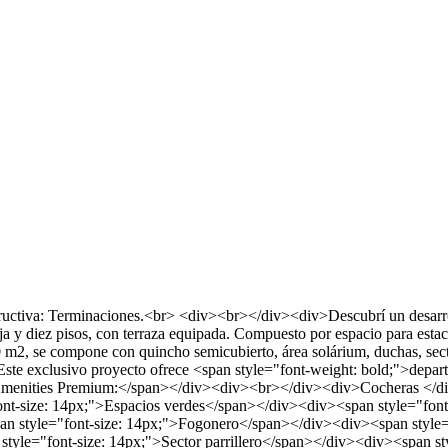
ructiva: Terminaciones.<br> <div><br></div><div>Descubrí un desarrol
a y diez pisos, con terraza equipada. Compuesto por espacio para estac
 m2, se compone con quincho semicubierto, área solárium, duchas, se
Este exclusivo proyecto ofrece <span style="font-weight: bold;">dep
>Amenities Premium:</span></div><div><br></div><div>Cocheras </di
t-size: 14px;">Espacios verdes</span></div><div><span style="font-
pan style="font-size: 14px;">Fogonero</span></div><div><span style
 style="font-size: 14px;">Sector parrillero</span></div><div><span 